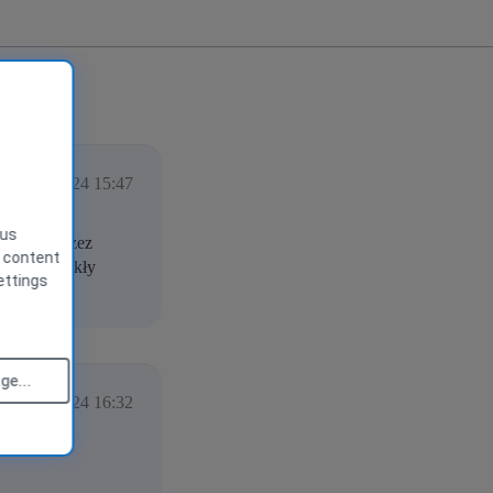
vember 2024 15:47
 us
onowane przez
g content
 przez zwykły
ettings
e...
vember 2024 16:32