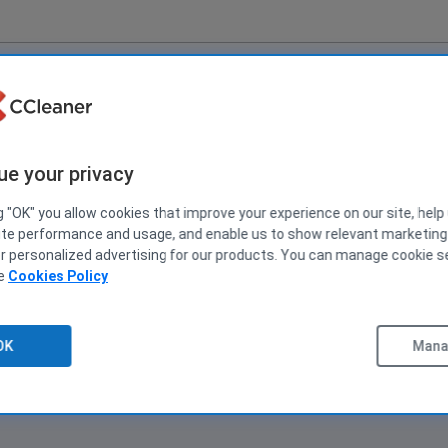
1
30 No
ue your privacy
g "OK" you allow cookies that improve your experience on our site, help
fesjonalnej na komputerze w pracy. Niestety wszystkie opłaty są prop
ite performance and usage, and enable us to show relevant marketin
e podaje w intrenecie. Czy można opłacić zaawansowany biznesowo CC
er personalized advertising for our products. You can manage cookie s
m.
ee
Cookies Policy
OK
Manag
2
30 No