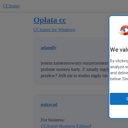
CCleaner
Opłata cc
CCleaner for Windows
adamfly
We val
By clickin
jestem zainteresowany rozszerzeniem usługi pro
analyze s
podanie numeru karty. Z zasady nigdy tego ni
and deliv
przelew? Jeśli nie to trudno nigdy nie skorzysta
below. S
nukecad
For business:
CCleaner Business Edition
?